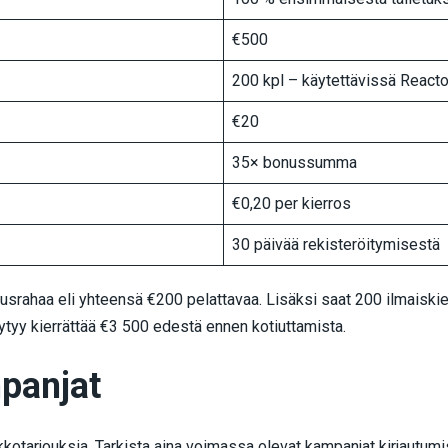
€500
200 kpl – käytettävissä Reacto
€20
35× bonussumma
€0,20 per kierros
30 päivää rekisteröitymisestä
usrahaa eli yhteensä €200 pelattavaa. Lisäksi saat 200 ilmaiskie
ytyy kierrättää €3 500 edestä ennen kotiuttamista.
mpanjat
otarjouksia. Tarkista aina voimassa olevat kampanjat kirjautumi