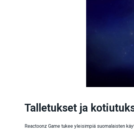
Talletukset ja kotiutu
Reactoonz Game tukee yleisimpiä suomalaisten käyttäm