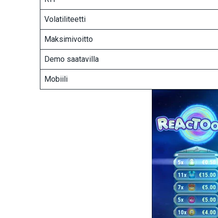
Volatiliteetti
Maksimivoitto
Demo saatavilla
Mobiili