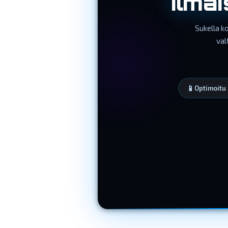
Ilmai
Sukella ko
val
📱
Optimoitu 