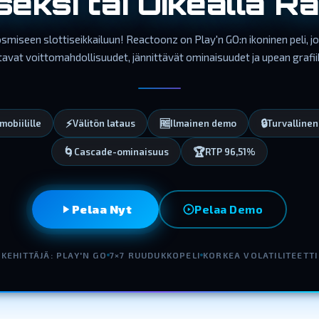
seksi tai Oikealla R
smiseen slottiseikkailuun! Reactoonz on Play'n GO:n ikoninen peli, j
tavat voittomahdollisuudet, jännittävät ominaisuudet ja upean grafii
⚡
🆓
🔒
mobiilille
Välitön lataus
Ilmainen demo
Turvallinen
🌀
🏆
Cascade-ominaisuus
RTP 96,51%
Pelaa Nyt
Pelaa Demo
KEHITTÄJÄ: PLAY'N GO
7×7 RUUDUKKOPELI
KORKEA VOLATILITEETTI