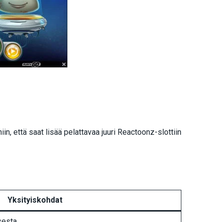
n, että saat lisää pelattavaa juuri Reactoonz-slottiin
Yksityiskohdat
sesta