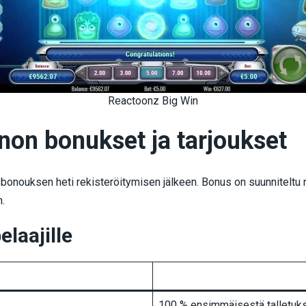
Reactoonz Big Win
on bonukset ja tarjoukset
sbonouksen heti rekisteröitymisen jälkeen. Bonus on suunniteltu nii
n.
elaajille
100 % ensimmäisestä talletuk