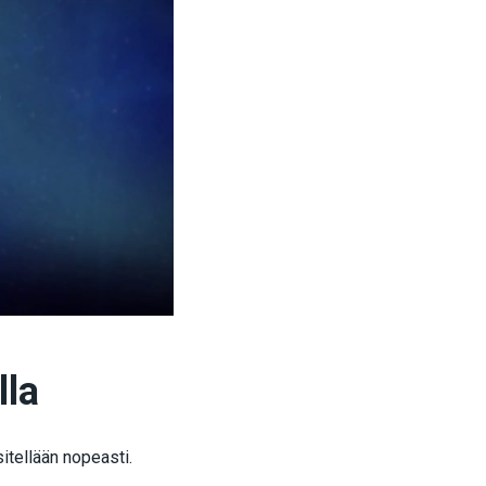
lla
itellään nopeasti.