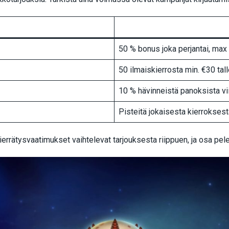
50 % bonus joka perjantai, max
50 ilmaiskierrosta min. €30 tal
10 % hävinneistä panoksista vi
Pisteitä jokaisesta kierrokses
rrätysvaatimukset vaihtelevat tarjouksesta riippuen, ja osa peleis