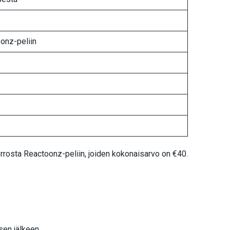
onz-peliin
rrosta Reactoonz-peliin, joiden kokonaisarvo on €40.
sen jälkeen.