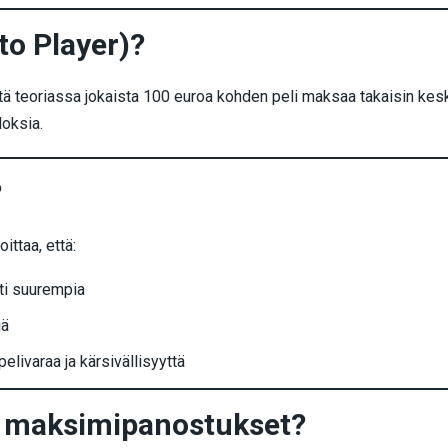
to Player)?
että teoriassa jokaista 100 euroa kohden peli maksaa takaisin kesk
loksia.
?
ittaa, että:
sti suurempia
iä
 pelivaraa ja kärsivällisyyttä
ja maksimipanostukset?