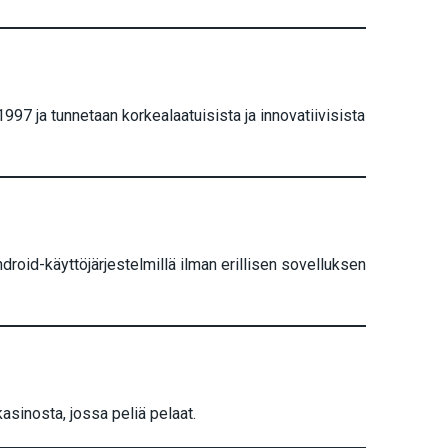
997 ja tunnetaan korkealaatuisista ja innovatiivisista
Android-käyttöjärjestelmillä ilman erillisen sovelluksen
kasinosta, jossa peliä pelaat.