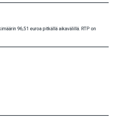
imäärin 96,51 euroa pitkällä aikavälillä. RTP on