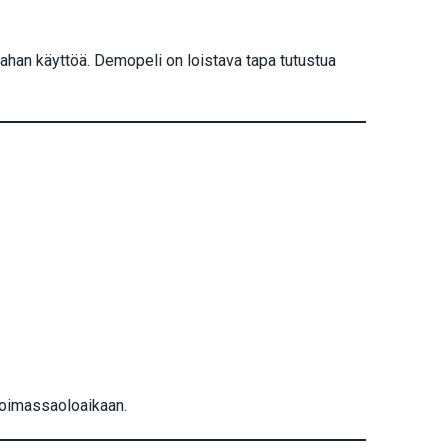
rahan käyttöä. Demopeli on loistava tapa tutustua
 voimassaoloaikaan.