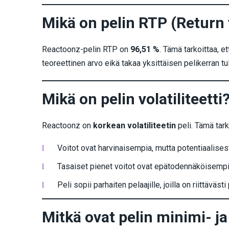
Mikä on pelin RTP (Return 
Reactoonz-pelin RTP on
96,51 %
. Tämä tarkoittaa, 
teoreettinen arvo eikä takaa yksittäisen pelikerran tu
Mikä on pelin volatiliteetti
Reactoonz on
korkean volatiliteetin
peli. Tämä tarko
Voitot ovat harvinaisempia, mutta potentiaalise
Tasaiset pienet voitot ovat epätodennäköisemp
Peli sopii parhaiten pelaajille, joilla on riittävästi
Mitkä ovat pelin minimi- 