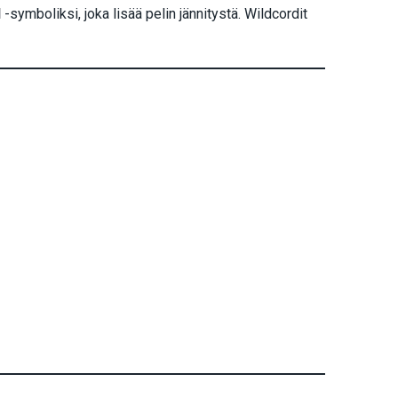
d
-symboliksi, joka lisää pelin jännitystä. Wildcordit