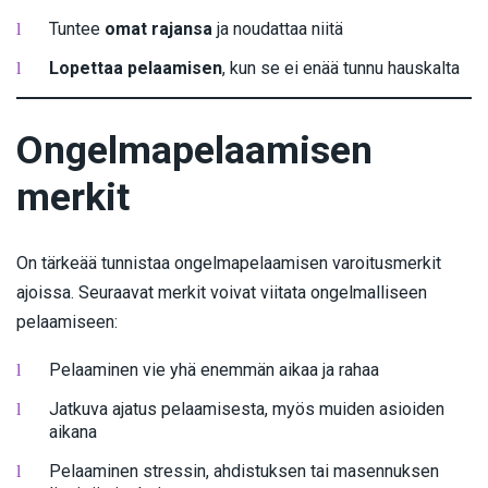
Tuntee
omat rajansa
ja noudattaa niitä
Lopettaa pelaamisen
, kun se ei enää tunnu hauskalta
Ongelmapelaamisen
merkit
On tärkeää tunnistaa ongelmapelaamisen varoitusmerkit
ajoissa. Seuraavat merkit voivat viitata ongelmalliseen
pelaamiseen:
Pelaaminen vie yhä enemmän aikaa ja rahaa
Jatkuva ajatus pelaamisesta, myös muiden asioiden
aikana
Pelaaminen stressin, ahdistuksen tai masennuksen