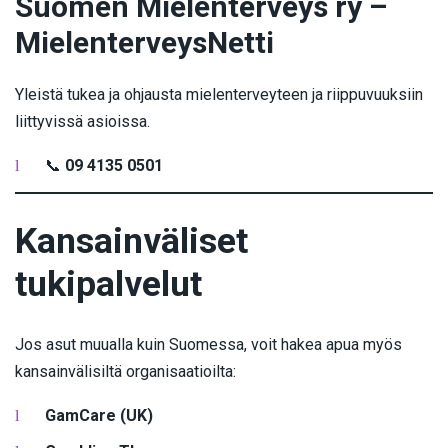
Suomen Mielenterveys ry –
MielenterveysNetti
Yleistä tukea ja ohjausta mielenterveyteen ja riippuvuuksiin
liittyvissä asioissa.
📞
09 4135 0501
Kansainväliset
tukipalvelut
Jos asut muualla kuin Suomessa, voit hakea apua myös
kansainvälisiltä organisaatioilta:
GamCare (UK)