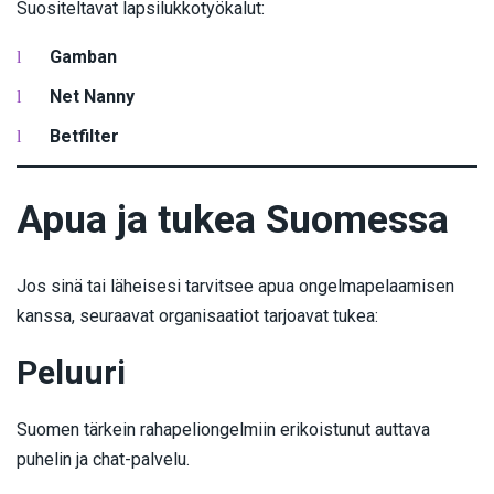
Suositeltavat lapsilukkotyökalut:
Gamban
Net Nanny
Betfilter
Apua ja tukea Suomessa
Jos sinä tai läheisesi tarvitsee apua ongelmapelaamisen
kanssa, seuraavat organisaatiot tarjoavat tukea:
Peluuri
Suomen tärkein rahapeliongelmiin erikoistunut auttava
puhelin ja chat-palvelu.