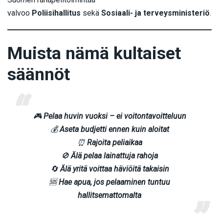
valvoo
Poliisihallitus
sekä
Sosiaali- ja terveysministeriö
.
Muista nämä kultaiset
säännöt
🎮
Pelaa huvin vuoksi – ei voitontavoitteluun
💰
Aseta budjetti ennen kuin aloitat
⏰
Rajoita peliaikaa
🚫
Älä pelaa lainattuja rahoja
🔄
Älä yritä voittaa häviöitä takaisin
🆘
Hae apua, jos pelaaminen tuntuu
hallitsemattomalta