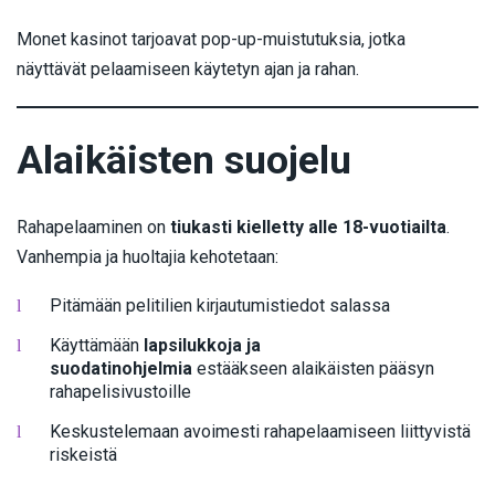
Monet kasinot tarjoavat pop-up-muistutuksia, jotka
näyttävät pelaamiseen käytetyn ajan ja rahan.
Alaikäisten suojelu
Rahapelaaminen on
tiukasti kielletty alle 18-vuotiailta
.
Vanhempia ja huoltajia kehotetaan:
Pitämään pelitilien kirjautumistiedot salassa
Käyttämään
lapsilukkoja ja
suodatinohjelmia
estääkseen alaikäisten pääsyn
rahapelisivustoille
Keskustelemaan avoimesti rahapelaamiseen liittyvistä
riskeistä